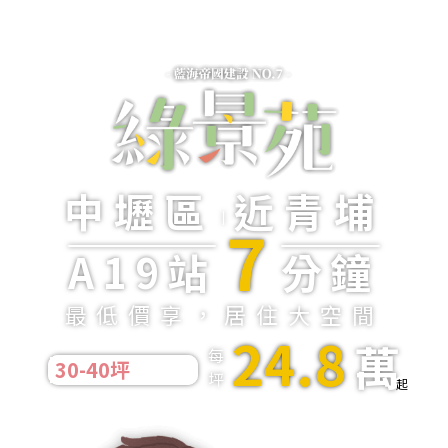
中壢區
近青埔
7
A19站
分鐘
最低價享，居住大空間
24.8
萬
每
30-40坪
2-3房
坪
起